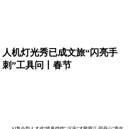
人机灯光秀已成文旅“闪亮手
刺”工具问丨春节
AI复合型人才成“喷鼻饽饽” 沉庆“才聚两江·照母山”青年