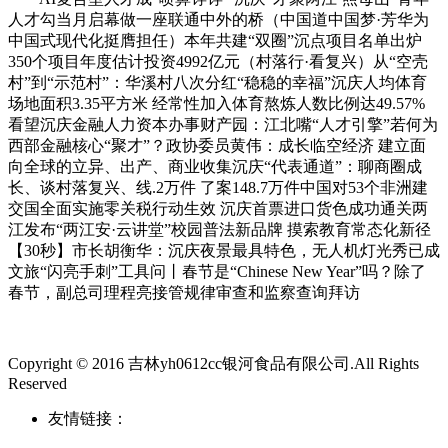
人才勾当月启幕做一座联通中外的桥（中国道中国梦·芳华为
中国式现代化挺膺担任）本年共建“双圈”沉点项目名单出炉
350个项目年度估计投资4992亿元（村落行·看复兴）从“空壳
村”到“示范村”：华溪村八次分红“稳稳的幸福”沉庆人均体育
场地面积3.35平方米 经常性加入体育熬炼人数比例达49.57%
看望沉庆金融人力资本办事财产园：江北嘴“人才引擎”若何为
西部金融核心“聚才”？政协委员黄伟：成长临空经济 建立面
向全球的立异、出产、商业收集沉庆“代表通道”：聊商圈成
长、谈村落复兴、线.2万件 了案148.7万件中国对53个非洲建
交国全面实施零关税行动生效 沉庆首票进口货色成功通关两
江发布“两江安·云讲堂”校园普法新品牌 摸索教育常态化新径
【30秒】市长胡衡华：沉庆夜景最具特色，无人机灯光秀已成
文旅“闪亮手刺”工具问丨春节是“Chinese New Year”吗？除了
春节，副总司理程亮接管规律审查和监察查询拜访
Copyright © 2016 吉林yh0612cc银河食品有限公司.All Rights
Reserved
友情链接：