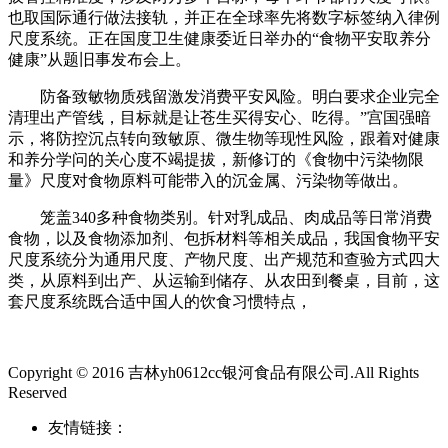
也取国际通行做法接轨，并正在全球率先将数字标签纳入律例
尺度系统。正在国度卫生健康委近日举办的“食物平安取养分
健康”从题旧事发布会上。
防备致敏物质残留激发消费平安风险。明白要求企业完全
清理出产管线，目标就是让苍生买得安心、吃得。”宫国强暗
示，将防控沉点转向致敏原、微生物等现性风险，跟着对健康
和养分学问的关心度不竭提拔，新修订的《食物中污染物限
量》尺度对食物原料可能带入的沉金属、污染物等做出。
笼盖340多种食物类别。针对乳成品、肉成品等日常消费
食物，以及食物添加剂、包拆材料等相关成品，我国食物平安
尺度系统分为通用尺度、产物尺度、出产规范和查验方式四大
类，从原料到出产、从运输到储存、从农田到餐桌，目前，这
套尺度系统既合适中国人的饮食习惯特点，
Copyright © 2016 吉林yh0612cc银河食品有限公司.All Rights
Reserved
友情链接：