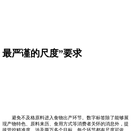
最严谨的尺度”要求
避免不及格原料进入食物出产环节。数字标签除了能够展
现产物特色、原料来历、食用方式等消费者关怀的消息外，提
拔管控精准度，涉及两万多个目标，每个环节都有尺度可依。